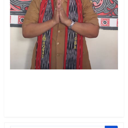
MERYSYSKA SITUMORANG,S.S, M.Hum
NIP : 19780705 201001 2 013