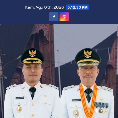
Skip
Kam. Agu 6th, 2026
5:12:30 PM
to
content