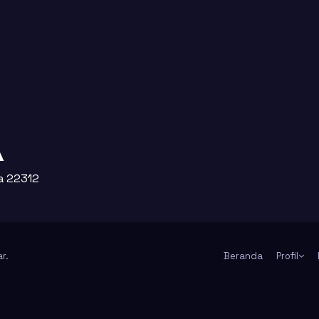
A
ra 22312
ar
.
Beranda
Profil