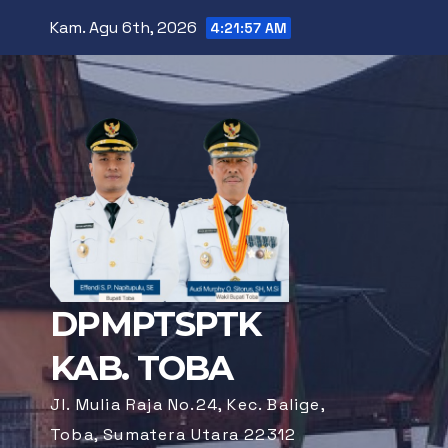
Skip
Kam. Agu 6th, 2026
4:21:57 AM
to
content
DPMPTSPTK
KAB. TOBA
Jl. Mulia Raja No.24, Kec. Balige,
Toba, Sumatera Utara 22312