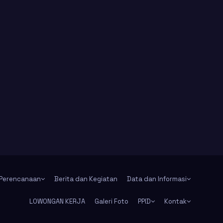
Perencanaan
Berita dan Kegiatan
Data dan Informasi
LOWONGAN KERJA
Galeri Foto
PPID
Kontak