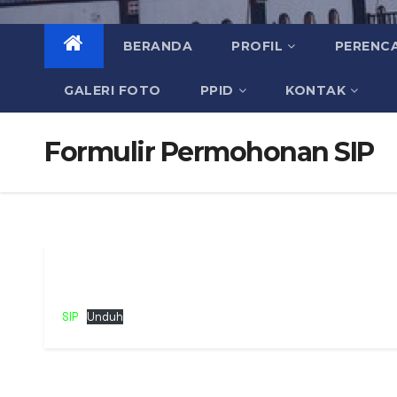
BERANDA
PROFIL
PERENC
GALERI FOTO
PPID
KONTAK
Formulir Permohonan SIP
Silahkan unduh Formulir Permohonan dibawah ini
SIP
Unduh