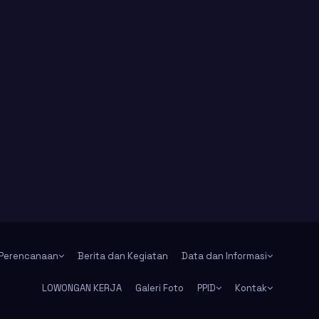
Perencanaan
Berita dan Kegiatan
Data dan Informasi
LOWONGAN KERJA
Galeri Foto
PPID
Kontak