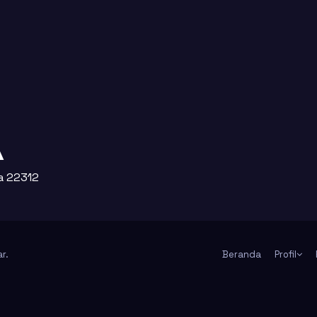
A
ra 22312
ar
.
Beranda
Profil